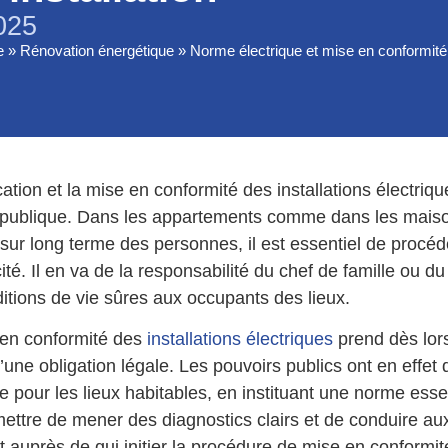
025
e
»
Rénovation énergétique
»
Norme électrique et mise en conformité d
cation et la mise en conformité des installations électriqu
 publique. Dans les appartements comme dans les maison
l sur long terme des personnes, il est essentiel de pro
cité. Il en va de la responsabilité du chef de famille ou 
itions de vie sûres aux occupants des lieux.
 en conformité des
installations électriques
prend dès lors
’une obligation légale. Les pouvoirs publics ont en effet 
ue pour les lieux habitables, en instituant une norme ess
mettre de mener des diagnostics clairs et de conduire au
 auprès de qui initier la procédure de mise en conformité 