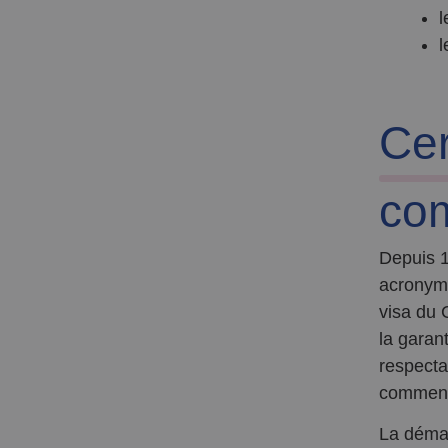
l
l
Cer
co
Depuis 1
acronyme
visa du 
la garan
respecta
comment 
La démar