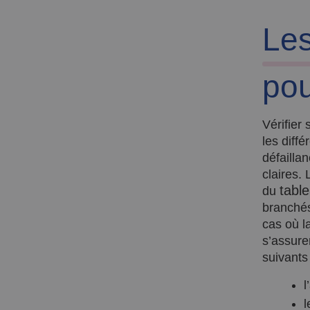
Les
pou
Vérifier
les diff
défailla
claires.
table
du
branchés.
cas où l
s’assure
suivants 
l
l