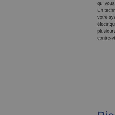
qui vous
Un techn
votre sys
électriq
plusieur
contre-vi