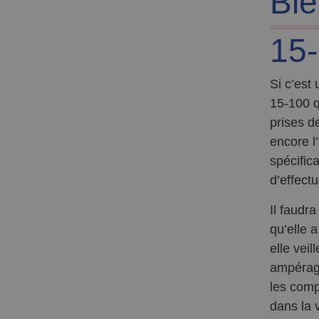
Bie
15
Si c’est
15-100 q
prises d
encore l
spécific
d’effect
Il faudra
qu’elle 
elle vei
ampérage
les comp
dans la 