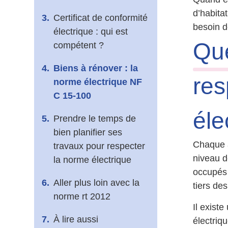
d’habita
Certificat de conformité
besoin d
électrique : qui est
Que
compétent ?
Biens à rénover : la
res
norme électrique NF
C 15-100
éle
Prendre le temps de
bien planifier ses
Chaque a
travaux pour respecter
niveau d
la norme électrique
occupés 
Aller plus loin avec la
tiers de
norme rt 2012
Il exist
À lire aussi
électriq