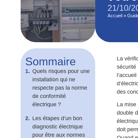
21/10/2
Accueil
»
Guid
Sommaire
La vérifi
sécurité
Quels risques pour une
l’accuei
installation qui ne
d’électri
respecte pas la norme
des cond
de conformité
électrique ?
La mise
double d
Les étapes d’un bon
électriq
diagnostic électrique
doit per
pour être aux normes
Quand et