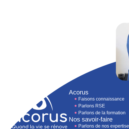
Acorus
Salut c'est nous...
Faisons connaissance
les Cookies !
Parlons RSE
Parlons de la formation
On a attendu d'être sûrs que le contenu de ce site vous intéresse
Nos savoir-faire
avant de vous déranger, mais on aimerait bien vous
Parlons de nos expertis
accompagner pendant votre visite...