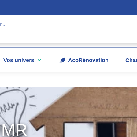
Vos univers
AcoRénovation
Chan
 PMR